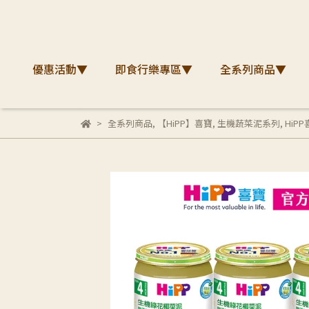
優惠活動▼
即食行樂專區▼
全系列商品▼
全系列商品
,
【HiPP】喜寶
,
生機蔬菜泥系列
,
HiP