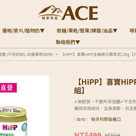
優格/麥片/植物奶▼
軟糖/果乾/堅果/婦嬰/油品▼
喉
聯絡我們▼
P喜寶 (不含奶粉)
,
幼童專用(幼兒)
【HiPP】喜寶HiPP生機綠花椰菜泥125g
【HiPP】喜寶Hi
組】
✔無麩質，不額外添加鹽✔不含
基因改造成份、生長激素、抗生
匈牙利原裝進口
01YD
NT$499
NT$534