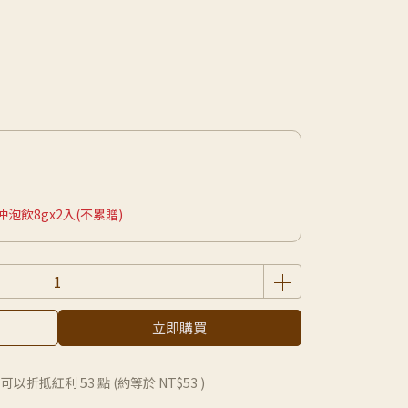
飲8gx2入(不累贈)
立即購買
 」可以折抵紅利
53
點 (約等於
NT$53
)