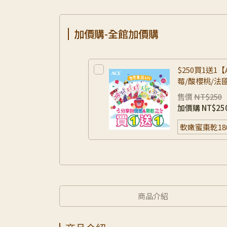
加價購-全館加價購
$250買1送
莓/酸櫻桃/法
百香果/黑醋栗
售價
NT$250
館活動)
加價購
NT$25
商品介紹