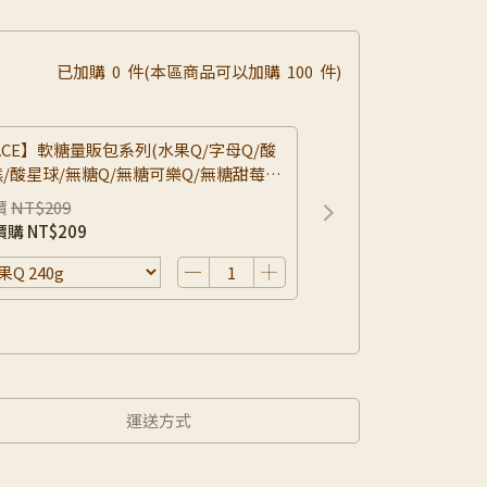
已加購
0
件
(本區商品可以加購
100
件)
ACE】軟糖量販包系列(水果Q/字母Q/酸
熊/酸星球/無糖Q/無糖可樂Q/無糖甜莓蜜
)
價
NT$209
價購
NT$209
運送方式