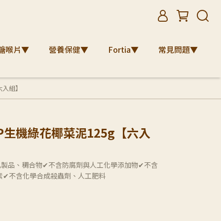
糖喉片▼
營養保健▼
Fortia▼
常見問題▼
【六入組】
PP生機綠花椰菜泥125g【六入
乳製品、稠合物✔不含防腐劑與人工化學添加物✔不含
素✔不含化學合成殺蟲劑、人工肥料