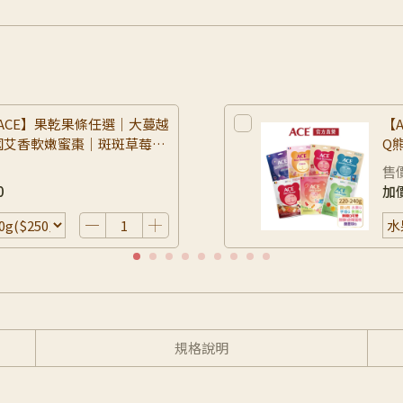
1【ACE】果乾果條任選｜大蔓越
【
國艾香軟嫩蜜棗｜斑斑草莓/
Q
/奇異果(不參加滿額贈及全
桃Q
售
0
加
規格說明