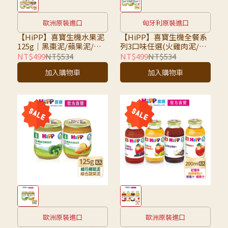
歐洲原裝進口
匈牙利原裝進口
【HiPP】喜寶生機水果泥
【HiPP】喜寶生機全餐系
125g｜黑棗泥/蘋果泥/黑
列3口味任選(火雞肉泥/蔬
棗蘋果泥/西洋梨泥/蘋果西
菜雞肉全餐/玉米馬鈴薯火
NT$499
NT$534
NT$499
NT$534
洋梨泥｜同口味6罐1組，
雞全餐)【同口味6罐1組，
加入購物車
加入購物車
不可混搭｜
不可混搭】
歐洲原裝進口
歐洲原裝進口