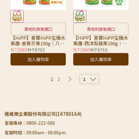
奧地利原裝進口
奧地利原裝進口
【HiPP】喜寶HiPP生機水
【HiPP】喜寶HiPP生機水
果趣-香蕉芒果100g｜八入
果趣-西洋梨蘋果100g｜八
組｜超取限7組，超過請選
入組｜超取限7組，超過請
NT$665
NT$712
NT$665
NT$712
宅配
選宅配
加入購物車
加入購物車
1
2
1
維維樂企業股份有限公司(16780164)
客服專線：0800-222-000
客服時間：09:00am - 06:00pm