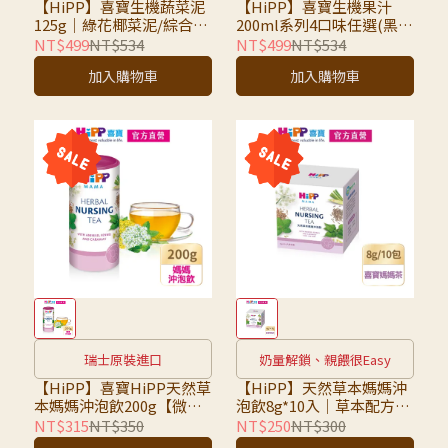
【HiPP】喜寶生機蔬菜泥
【HiPP】喜寶生機果汁
125g｜綠花椰菜泥/綜合蔬
200ml系列4口味任選(黑棗
菜泥｜同口味6罐1組，不
汁/蘋果汁/綜合蘋果葡萄
NT$499
NT$534
NT$499
NT$534
可混搭｜
汁/綜合紅寶多)【同口味6
加入購物車
加入購物車
罐1組，不可混搭】
瑞士原裝進口
奶量解鎖、親餵很Easy
【HiPP】喜寶HiPP天然草
【HiPP】天然草本媽媽沖
本媽媽沖泡飲200g【微
泡飲8g*10入｜草本配方、
甜】
獨立包裝
NT$315
NT$350
NT$250
NT$300