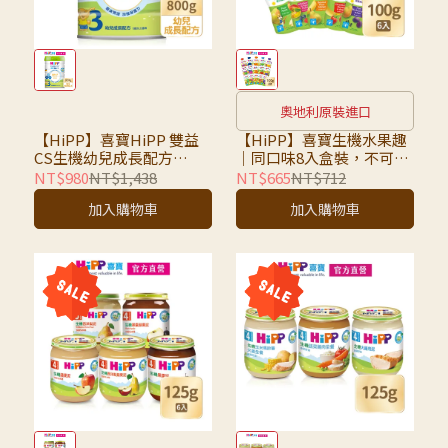
奧地利原裝進口
【HiPP】喜寶HiPP 雙益
【HiPP】喜寶生機水果趣
CS生機幼兒成長配方
｜同口味8入盒裝，不可混
800g/罐(賞味期
搭｜超取限7組，超過請選
NT$980
NT$1,438
NT$665
NT$712
2026/12/23)
宅配
加入購物車
加入購物車