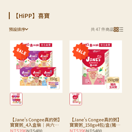
【HiPP】喜寶
預設排序
共 47 件商品
【Jane's Congee真的粥】
【Jane's Congee真的粥】
寶寶粥_4入盒裝｜共六口
寶寶粥_150gx4包/盒(豬肉
味:豬肉玉米粥/雞肉菇菇
玉米粥)
NT$396
NT$480
NT$396
NT$480