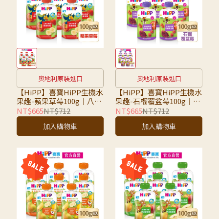
奧地利原裝進口
奧地利原裝進口
【HiPP】喜寶HiPP生機水
【HiPP】喜寶HiPP生機水
果趣-蘋果草莓100g｜八入
果趣-石榴覆盆莓100g｜8
組｜超取限7組，超過請選
入組｜超取限7組，超過請
NT$665
NT$712
NT$665
NT$712
宅配
選宅配
加入購物車
加入購物車