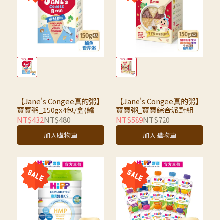
【Jane's Congee真的粥】
【Jane's Congee真的粥】
寶寶粥_150gx4包/盒(鱸魚
寶寶粥_寶寶綜合派對組｜
香芹粥）
真的粥150g/包｜全口味6
NT$432
NT$480
NT$589
NT$720
入組
加入購物車
加入購物車