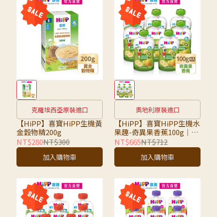
克羅埃西亞原裝進口
奧地利原裝進口
【HiPP】喜寶HiPP生機黃
【HiPP】喜寶HiPP生機水
金穀物精200g
果趣-奇異果香蕉100g｜八
入組｜超取限7組，超過請
NT$280
NT$300
NT$665
NT$712
選宅配
加入購物車
加入購物車