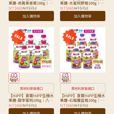
果趣-奇異果香蕉100g｜八
果趣-水蜜桃野莓100g｜八
入組｜超取限7組，超過請
入組｜超取限7組，超過請
NT$665
NT$712
NT$665
NT$712
選宅配
選宅配
加入購物車
加入購物車
奧地利原裝進口
奧地利原裝進口
【HiPP】喜寶HiPP生機水
【HiPP】喜寶HiPP生機水
果趣-甜李蜜桃100g｜八入
果趣-石榴覆盆莓100g｜8
組｜超取限7組，超過請選
入組｜超取限7組，超過請
NT$665
NT$712
NT$665
NT$712
宅配
選宅配
加入購物車
加入購物車