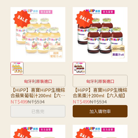
匈牙利原裝進口
匈牙利原裝進口
【HiPP】喜寶HiPP生機綜
【HiPP】喜寶HiPP生機綜
合蘋果葡萄汁200ml【六入
合黑棗汁200ml【六入組】
組】
NT$499
NT$534
NT$499
NT$534
已售完
加入購物車