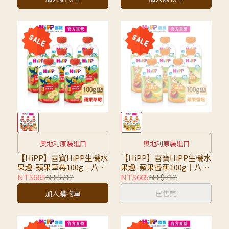
奧地利原裝進口
奧地利原裝進口
【HiPP】喜寶HiPP生機水
【HiPP】喜寶HiPP生機水
果趣-蘋果草莓100g｜八入
果趣-蘋果香蕉100g｜八入
組｜超取限7組，超過請選
組｜超取限7組，超過請選
NT$665
NT$712
NT$665
NT$712
宅配
宅配
加入購物車
已售完