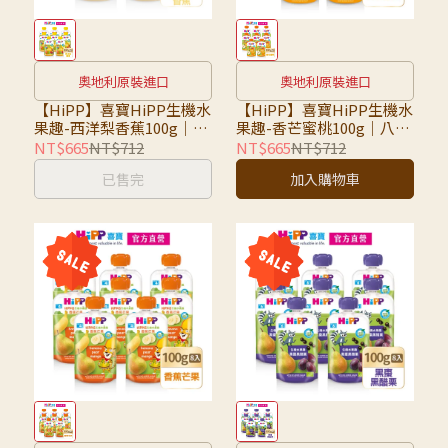
奧地利原裝進口
奧地利原裝進口
【HiPP】喜寶HiPP生機水
【HiPP】喜寶HiPP生機水
果趣-西洋梨香蕉100g｜八
果趣-香芒蜜桃100g｜八入
入組｜超取限7組，超過請
組｜超取限7組，超過請選
NT$665
NT$712
NT$665
NT$712
選宅配
宅配
已售完
加入購物車