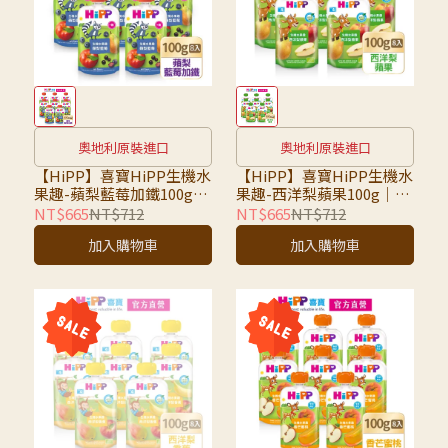
奧地利原裝進口
奧地利原裝進口
【HiPP】喜寶HiPP生機水
【HiPP】喜寶HiPP生機水
果趣-蘋梨藍莓加鐵100g｜
果趣-西洋梨蘋果100g｜八
八入組｜超取限7組，超過
入組｜超取限7組，超過請
NT$665
NT$712
NT$665
NT$712
請選宅配
選宅配
加入購物車
加入購物車