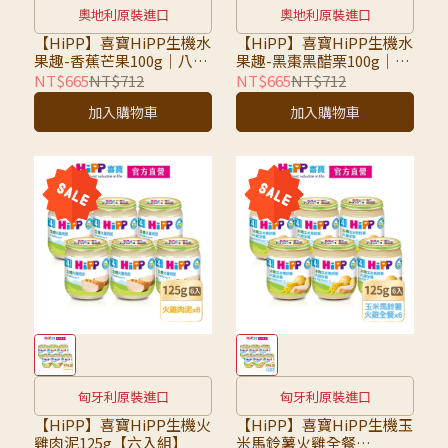
奧地利原裝進口
奧地利原裝進口
【HiPP】喜寶HiPP生機水
【HiPP】喜寶HiPP生機水
果趣-香蕉芒果100g｜八入
果趣-黑棗黑醋栗100g｜八
組｜超取限7組，超過請選
入組｜超取限7組，超過請
NT$665
NT$712
NT$665
NT$712
宅配
選宅配
加入購物車
加入購物車
匈牙利原裝進口
匈牙利原裝進口
【HiPP】喜寶HiPP生機火
【HiPP】喜寶HiPP生機玉
雞肉泥125g【六入組】
米馬鈴薯火雞全餐