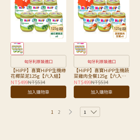
匈牙利原裝進口
匈牙利原裝進口
【HiPP】喜寶HiPP生機綠
【HiPP】喜寶HiPP生機蔬
花椰菜泥125g【六入組】
菜雞肉全餐125g【六入
組】
NT$499
NT$534
NT$499
NT$534
加入購物車
加入購物車
1
2
1